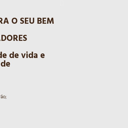
UMA NOVA
A O SEU BEM
ADORES
PROVE 30 DIAS GRÁTI
e de vida e
ade
rão;