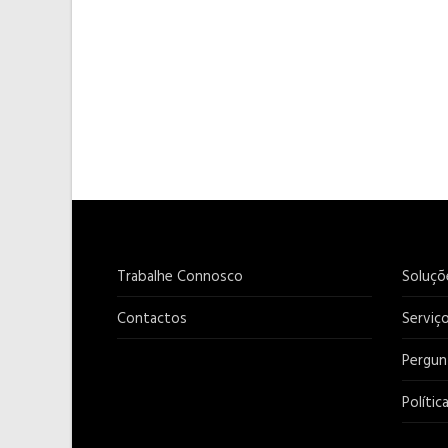
Trabalhe Connosco
Soluçõ
Contactos
Serviç
Pergun
Polític