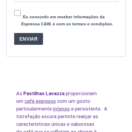
Eu concordo em receber informações da
Espressa C&W, e com os termos e condições.
ENVIAR
As
Pastilhas Lavazza
proporcionam
um
café expresso
com um gosto
particularmente
intenso
e persistente. A
torrefação escura permite realçar as
características únicas e saborosas
do
café
que se refletem ao chegar à