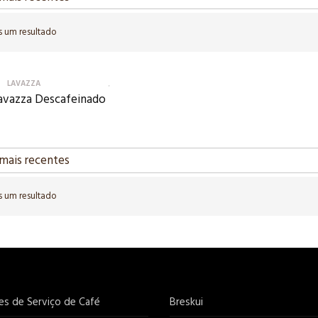
 um resultado
LAVAZZA
Lavazza Descafeinado
 um resultado
es de Serviço de Café
Breskui