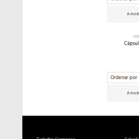
A most
CH
Cápsul
A most