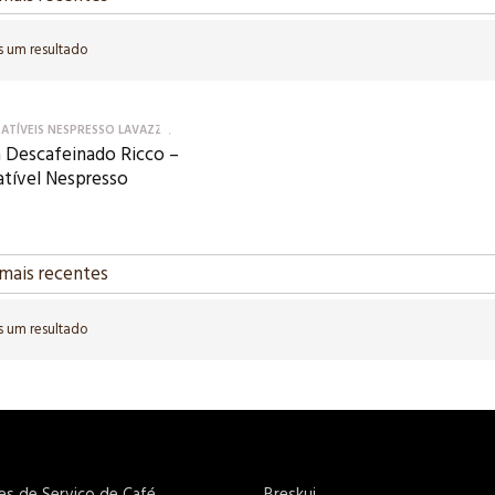
 um resultado
ATÍVEIS NESPRESSO LAVAZZA
 Descafeinado Ricco –
tível Nespresso
 um resultado
es de Serviço de Café
Breskui