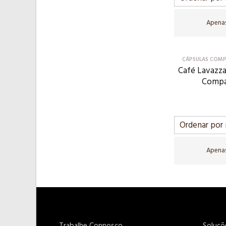
Apenas
CÁPSULAS COMP
Café Lavazza
Compa
Apenas
Trabalhe Connosco
Soluçõ