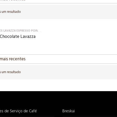
 um resultado
ES LAVAZZA ESPRESSO POINT
 Chocolate Lavazza
 um resultado
es de Serviço de Café
Breskui