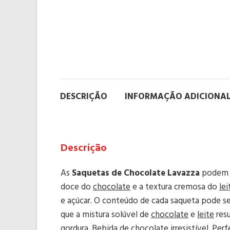
DESCRIÇÃO
INFORMAÇÃO ADICIONA
Descrição
As
Saquetas de Chocolate Lavazza
podem s
doce do
chocolate
e a textura cremosa do
lei
e açúcar. O conteúdo de cada saqueta pode se
que a mistura solúvel de
chocolate
e
leite
resu
gordura. Bebida de chocolate irresistível. Pe