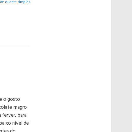
te quente simples
e o gosto
colate magro
 ferver, para
baixo nível de
antes do