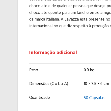
chocolate e de qualquer pessoa que deseje pr
chocolate quente
para um lanche entre amig
da marca italiana. A
Lavazza
está presente no 
internacional no que diz respeito à produção
Informação adicional
Peso
0.9 kg
Dimensões (C x L x A)
10 × 7.5 × 6 cm
Quantidade
50 Cápsulas