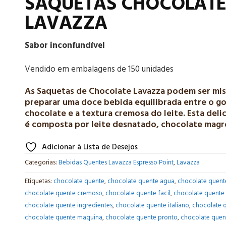
SAQUETAS CHOCOLAT
LAVAZZA
Sabor inconfundível
Vendido em embalagens de 150 unidades
As Saquetas de Chocolate Lavazza podem ser mis
preparar uma doce bebida equilibrada entre o g
chocolate e a textura cremosa do leite. Esta deli
é composta por leite desnatado, chocolate magro
Adicionar à Lista de Desejos
Categorias:
Bebidas Quentes Lavazza Espresso Point
,
Lavazza
Etiquetas:
chocolate quente
,
chocolate quente agua
,
chocolate quent
chocolate quente cremoso
,
chocolate quente facil
,
chocolate quente 
chocolate quente ingredientes
,
chocolate quente italiano
,
chocolate 
chocolate quente maquina
,
chocolate quente pronto
,
chocolate quent