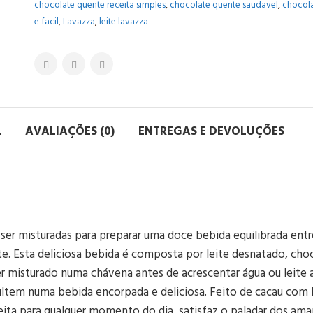
chocolate quente receita simples
,
chocolate quente saudavel
,
chocola
e facil
,
Lavazza
,
leite lavazza
L
AVALIAÇÕES (0)
ENTREGAS E DEVOLUÇÕES
er misturadas para preparar uma doce bebida equilibrada entr
te
. Esta deliciosa bebida é composta por
leite desnatado
, cho
r misturado numa chávena antes de acrescentar água ou leite a
ltem numa bebida encorpada e deliciosa. Feito de cacau com 
rfeita para qualquer momento do dia, satisfaz o paladar dos am