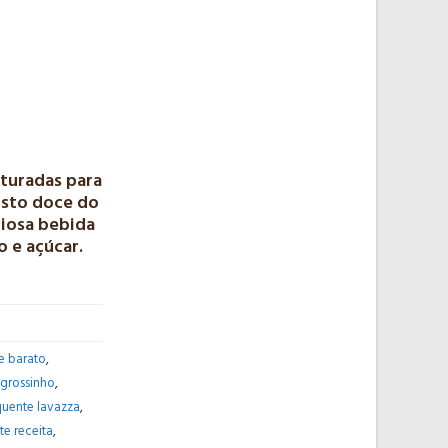
E
turadas para
osto doce do
ciosa bebida
 e açúcar.
e barato
,
grossinho
,
quente lavazza
,
e receita
,