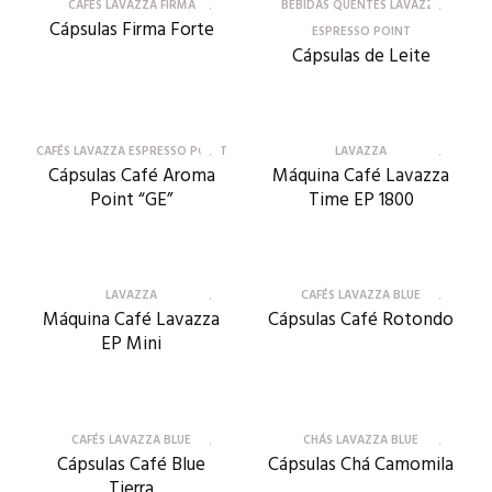
CAFÉS LAVAZZA FIRMA
BEBIDAS QUENTES LAVAZZA
Cápsulas Firma Forte
ESPRESSO POINT
Cápsulas de Leite
CAFÉS LAVAZZA ESPRESSO POINT
LAVAZZA
Cápsulas Café Aroma
Máquina Café Lavazza
Point “GE”
Time EP 1800
LAVAZZA
CAFÉS LAVAZZA BLUE
Máquina Café Lavazza
Cápsulas Café Rotondo
EP Mini
CAFÉS LAVAZZA BLUE
CHÁS LAVAZZA BLUE
Cápsulas Café Blue
Cápsulas Chá Camomila
Tierra