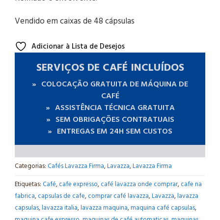
Vendido em caixas de 48 cápsulas
Adicionar à Lista de Desejos
SERVIÇOS DE CAFÉ INCLUÍDOS
COLOCAÇÃO GRATUITA DE MÁQUINA DE
CAFÉ
ASSISTÊNCIA TÉCNICA GRATUITA
SEM OBRIGAÇÕES CONTRATUAIS
ENTREGAS EM 24H SEM CUSTOS
Categorias:
Cafés Lavazza Firma
,
Lavazza
,
Lavazza Firma
Etiquetas:
Café
,
cafe expresso
,
café lavazza onde comprar
,
cafe na
fabrica
,
capsulas de cafe
,
comprar café lavazza
,
Lavazza
,
lavazza
capsulas
,
lavazza italia
,
lavazza maquina
,
maquina café capsulas
,
maquina cafe expresso
,
maquinas de café automaticas
,
maquinas