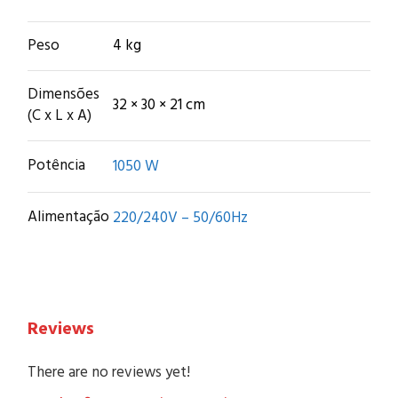
Peso
4 kg
Dimensões
32 × 30 × 21 cm
(C x L x A)
Potência
1050 W
Alimentação
220/240V – 50/60Hz
Reviews
There are no reviews yet!