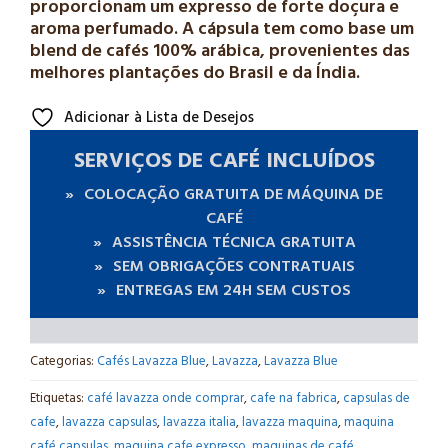
proporcionam um expresso de forte doçura e
aroma perfumado. A cápsula tem como base um
blend de cafés 100% arábica, provenientes das
melhores plantações do Brasil e da Índia.
Adicionar à Lista de Desejos
SERVIÇOS DE CAFÉ INCLUÍDOS
COLOCAÇÃO GRATUITA DE MÁQUINA DE
CAFÉ
ASSISTÊNCIA TÉCNICA GRATUITA
SEM OBRIGAÇÕES CONTRATUAIS
ENTREGAS EM 24H SEM CUSTOS
Categorias:
Cafés Lavazza Blue
,
Lavazza
,
Lavazza Blue
Etiquetas:
café lavazza onde comprar
,
cafe na fabrica
,
capsulas de
cafe
,
lavazza capsulas
,
lavazza italia
,
lavazza maquina
,
maquina
café capsulas
,
maquina cafe expresso
,
maquinas de café